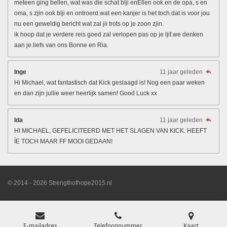
meteen ging bellen, wat was die schat blji enEllen ook.en de opa, s en
oma, s zjin ook blji en ontroerd.wat een kanjer is het toch.dat is voor jou
nu een geweldig bericht wat zal jii trots op je zoon zjin.
ik hoop dat je verdere reis goed zal verlopen pas op je ljif.we denken
aan je.liefs van ons Bonne en Ria.
Inge
11 jaar geleden
Hi Michael, wat fantastisch dat Kick geslaagd is! Nog een paar weken
en dan zijn jullie weer heerlijk samen! Good Luck xx
Ida
11 jaar geleden
HI MICHAEL, GEFELICITEERD MET HET SLAGEN VAN KICK. HEEFT
ÍE TOCH MAAR FF MOOI GEDAAN!
© 2014 - 2026 Strengthofhope2015.nl
E-mailadres
Telefoonnummer
Kaart