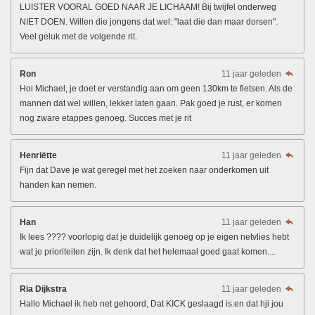
LUISTER VOORAL GOED NAAR JE LICHAAM! Bij twijfel onderweg
NIET DOEN. Willen die jongens dat wel: "laat die dan maar dorsen".
Veel geluk met de volgende rit.
Ron
11 jaar geleden
Hoi Michael, je doet er verstandig aan om geen 130km te fietsen. Als de
mannen dat wel willen, lekker laten gaan. Pak goed je rust, er komen
nog zware etappes genoeg. Succes met je rit
Henriëtte
11 jaar geleden
Fijn dat Dave je wat geregel met het zoeken naar onderkomen uit
handen kan nemen.
Han
11 jaar geleden
Ik lees ???? voorlopig dat je duidelijk genoeg op je eigen netvlies hebt
wat je prioriteiten zijn. Ik denk dat het helemaal goed gaat komen....
Ria Dijkstra
11 jaar geleden
Hallo Michael ik heb net gehoord, Dat KICK geslaagd is.en dat hji jou