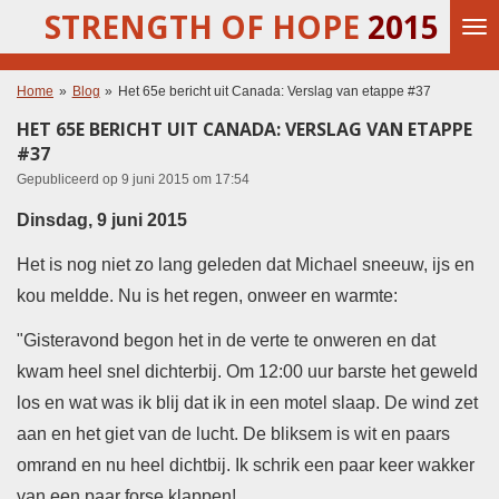
STRENGTH OF HOPE
2015
Ga
direct
naar
de
Home
»
Blog
»
Het 65e bericht uit Canada: Verslag van etappe #37
hoofdinhoud
HET 65E BERICHT UIT CANADA: VERSLAG VAN ETAPPE
#37
Gepubliceerd op 9 juni 2015 om 17:54
Dinsdag, 9 juni 2015
Het is nog niet zo lang geleden dat Michael sneeuw, ijs en
kou meldde. Nu is het regen, onweer en warmte:
"Gisteravond begon het in de verte te onweren en dat
kwam heel snel dichterbij. Om 12:00 uur barste het geweld
los en wat was ik blij dat ik in een motel slaap. De wind zet
aan en het giet van de lucht. De bliksem is wit en paars
omrand en nu heel dichtbij. Ik schrik een paar keer wakker
van een paar forse klappen!