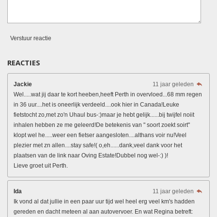
Verstuur reactie
REACTIES
Jackie
11 jaar geleden
Wel.....wat jij daar te kort heeben,heeft Perth in overvloed...68 mm regen
in 36 uur....het is oneerlijk verdeeld....ook hier in Canada!Leuke
fietstocht zo,met zo'n Uhaul bus-:)maar je hebt gelijk......bij twijfel noiit
inhalen hebben ze me geleerd!De betekenis van " soort zoekt soirt"
klopt wel he.....weer een fietser aangesloten....althans voir nu!Veel
plezier met zn allen....stay safe!( o,eh......dank,veel dank voor het
plaatsen van de link naar Oving Estate!Dubbel nog wel-:) )!
Lieve groet uit Perth.
Ida
11 jaar geleden
Ik vond al dat jullie in een paar uur tijd wel heel erg veel km's hadden
gereden en dacht meteen al aan autovervoer. En wat Regina betreft: