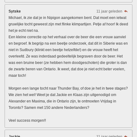
Sytske
11 jaar geleden
Michael, ik zie dat je in Nipigon aangekomen bent. Dat moet een ietwat
gruwlijke tocht geweest zijn met flinke klimpartijen. Petje af hoor! Ik deed
het je echt niet na.
Een kleine correctie op het verhaal over de beer die een vrouw aanviel
en begroef. Ik begrijp na een beetje onderzoek, dat dit in Siberie was en
niet in Sudbury (klinkt een beetje hetzelfde!) en de vrouw heeft het
overleefd. Ze was inderdaad gedeeltelijk begraven door de beer. Het
was een bruine beer (ze hebben hem doodgeschoten) die groter is dan
de zwarte beren van Ontario. Ik weet, dat doe je niet echt beter voelen,
maar toch!
Morgen een lange tocht naar Thunder Bay, of doe je het in twee stages?
We zien het wel! Weet je dat Jackie en Klaas zijn uitgenodigd om
Alexander en Maxima, die in Ontario zijn, te ontmoeten Vrijdag in
Toronto? Samen met 150 andere Nederlanders?
Veel success morgen!!
Jackie
11 jaar geleden