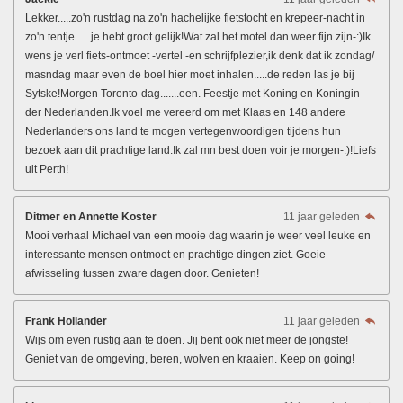
Lekker.....zo'n rustdag na zo'n hachelijke fietstocht en krepeer-nacht in
zo'n tentje......je hebt groot gelijk!Wat zal het motel dan weer fijn zijn-:)Ik
wens je verl fiets-ontmoet -vertel -en schrijfplezier,ik denk dat ik zondag/
masndag maar even de boel hier moet inhalen.....de reden las je bij
Sytske!Morgen Toronto-dag.......een. Feestje met Koning en Koningin
der Nederlanden.Ik voel me vereerd om met Klaas en 148 andere
Nederlanders ons land te mogen vertegenwoordigen tijdens hun
bezoek aan dit prachtige land.Ik zal mn best doen voir je morgen-:)!Liefs
uit Perth!
Ditmer en Annette Koster
11 jaar geleden
Mooi verhaal Michael van een mooie dag waarin je weer veel leuke en
interessante mensen ontmoet en prachtige dingen ziet. Goeie
afwisseling tussen zware dagen door. Genieten!
Frank Hollander
11 jaar geleden
Wijs om even rustig aan te doen. Jij bent ook niet meer de jongste!
Geniet van de omgeving, beren, wolven en kraaien. Keep on going!