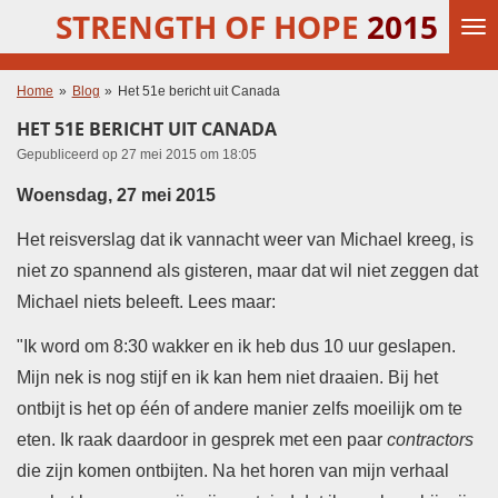
STRENGTH OF HOPE
2015
Ga
direct
naar
de
Home
»
Blog
»
Het 51e bericht uit Canada
hoofdinhoud
HET 51E BERICHT UIT CANADA
Gepubliceerd op 27 mei 2015 om 18:05
Woensdag, 27 mei 2015
Het reisverslag dat ik vannacht weer van Michael kreeg, is
niet zo spannend als gisteren, maar dat wil niet zeggen dat
Michael niets beleeft. Lees maar:
"Ik word om 8:30 wakker en ik heb dus 10 uur geslapen.
Mijn nek is nog stijf en ik kan hem niet draaien. Bij het
ontbijt is het op één of andere manier zelfs moeilijk om te
eten. Ik raak daardoor in gesprek met een paar
contractors
die zijn komen ontbijten. Na het horen van mijn verhaal