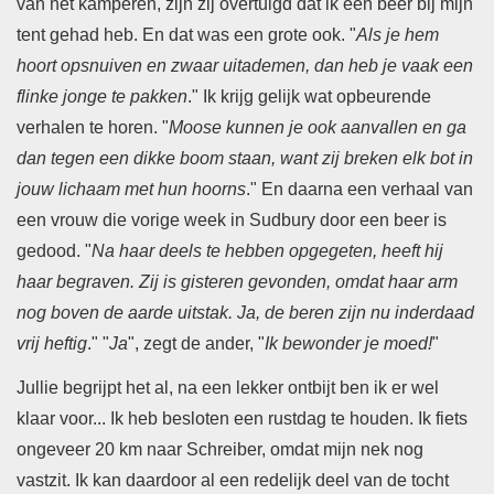
van het kamperen, zijn zij overtuigd dat ik een beer bij mijn
tent gehad heb. En dat was een grote ook. "
Als je hem
hoort opsnuiven en zwaar uitademen, dan heb je vaak een
flinke jonge te pakken
." Ik krijg gelijk wat opbeurende
verhalen te horen. "
Moose kunnen je ook aanvallen en ga
dan tegen een dikke boom staan, want zij breken elk bot in
jouw lichaam met hun hoorns
." En daarna een verhaal van
een vrouw die vorige week in Sudbury door een beer is
gedood. "
Na haar deels te hebben opgegeten, heeft hij
haar begraven. Zij is gisteren gevonden, omdat haar arm
nog boven de aarde uitstak. Ja, de beren zijn nu inderdaad
vrij heftig
." "
Ja
", zegt de ander, "
Ik bewonder je moed!
"
Jullie begrijpt het al, na een lekker ontbijt ben ik er wel
klaar voor... Ik heb besloten een rustdag te houden. Ik fiets
ongeveer 20 km naar Schreiber, omdat mijn nek nog
vastzit. Ik kan daardoor al een redelijk deel van de tocht