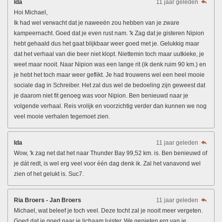
Ida
11 jaar geleden
Hoi Michael,
Ik had wel verwacht dat je naweeën zou hebben van je zware
kampeernacht. Goed dat je even rust nam. 'k Zag dat je gisteren Nipion
hebt gehaald dus het gaat blijkbaar weer goed met je. Gelukkig maar
dat het verhaal van die beer niet klopt. Niettemin toch maar uutkieke, je
weet maar nooit. Naar Nipion was een lange rit (ik denk ruim 90 km.) en
je hebt het toch maar weer geflikt. Je had trouwens wel een heel mooie
sociale dag in Schreiber. Het zal dus wel de bedoeling zijn geweest dat
je daarom niet fit genoeg was voor Nipion. Ben benieuwd naar je
volgende verhaal. Reis vrolijk en voorzichtig verder dan kunnen we nog
veel mooie verhalen tegemoet zien.
Ida
11 jaar geleden
Wow, 'k zag net dat het naar Thunder Bay 99,52 km. is. Ben benieuwd of
je dát redt, is wel erg veel voor één dag denk ik. Zal het vanavond wel
zien of het gelukt is. Suc7.
Ria Broers - Jan Broers
11 jaar geleden
Michael, wat beleef je toch veel. Deze tocht zal je nooit meer vergeten.
Goed dat je goed naar je lichaam luister. We genieten erg van je