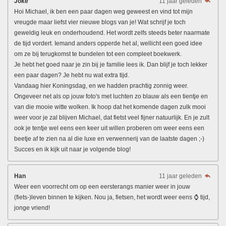
Joke
11 jaar geleden
Hoi Michael, ik ben een paar dagen weg geweest en vind tot mijn
vreugde maar liefst vier nieuwe blogs van je! Wat schrijf je toch
geweldig leuk en onderhoudend. Het wordt zelfs steeds beter naarmate
de tijd vordert. Iemand anders opperde het al, wellicht een goed idee
om ze bij terugkomst te bundelen tot een compleet boekwerk.
Je hebt het goed naar je zin bij je familie lees ik. Dan blijf je toch lekker
een paar dagen? Je hebt nu wat extra tijd.
Vandaag hier Koningsdag, en we hadden prachtig zonnig weer.
Ongeveer net als op jouw foto's met luchten zo blauw als een tientje en
van die mooie witte wolken. Ik hoop dat het komende dagen zulk mooi
weer voor je zal blijven Michael, dat fietst veel fijner natuurlijk. En je zult
ook je tentje wel eens een keer uit willen proberen om weer eens een
beetje af te zien na al die luxe en verwennerij van de laatste dagen ;-)
Succes en ik kijk uit naar je volgende blog!
Han
11 jaar geleden
Weer een voorrecht om op een eersterangs manier weer in jouw
(fiets-)leven binnen te kijken. Nou ja, fietsen, het wordt weer eens ⌚ tijd,
jonge vriend!