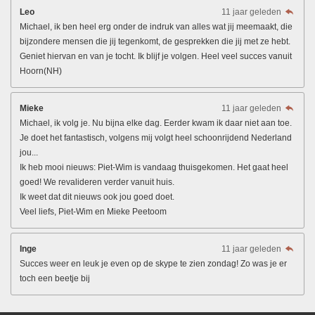
Leo
11 jaar geleden
Michael, ik ben heel erg onder de indruk van alles wat jij meemaakt, die
bijzondere mensen die jij tegenkomt, de gesprekken die jij met ze hebt.
Geniet hiervan en van je tocht. Ik blijf je volgen. Heel veel succes vanuit
Hoorn(NH)
Mieke
11 jaar geleden
Michael, ik volg je. Nu bijna elke dag. Eerder kwam ik daar niet aan toe.
Je doet het fantastisch, volgens mij volgt heel schoonrijdend Nederland
jou...
Ik heb mooi nieuws: Piet-Wim is vandaag thuisgekomen. Het gaat heel
goed! We revalideren verder vanuit huis.
Ik weet dat dit nieuws ook jou goed doet.
Veel liefs, Piet-Wim en Mieke Peetoom
Inge
11 jaar geleden
Succes weer en leuk je even op de skype te zien zondag! Zo was je er
toch een beetje bij