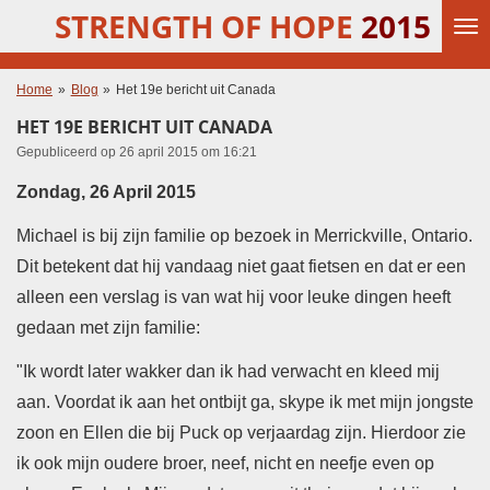
STRENGTH OF HOPE
2015
Ga
direct
naar
de
Home
»
Blog
»
Het 19e bericht uit Canada
hoofdinhoud
HET 19E BERICHT UIT CANADA
Gepubliceerd op 26 april 2015 om 16:21
Zondag,
26 April 2015
Michael is bij zijn familie op bezoek in Merrickville, Ontario.
Dit betekent dat hij vandaag niet gaat fietsen en dat er een
alleen een verslag is van wat hij voor leuke dingen heeft
gedaan met zijn familie:
"Ik wordt later wakker dan ik had verwacht en kleed mij
aan. Voordat ik aan het ontbijt ga, skype ik met mijn jongste
zoon en Ellen die bij Puck op verjaardag zijn. Hierdoor zie
ik ook mijn oudere broer, neef, nicht en neefje even op