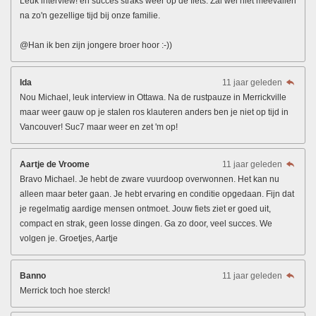
Leuk interview! en succes straks weer op de fiets. Zal wel niet meevallen
na zo'n gezellige tijd bij onze familie.
@Han ik ben zijn jongere broer hoor :-))
Ida
11 jaar geleden
Nou Michael, leuk interview in Ottawa. Na de rustpauze in Merrickville
maar weer gauw op je stalen ros klauteren anders ben je niet op tijd in
Vancouver! Suc7 maar weer en zet 'm op!
Aartje de Vroome
11 jaar geleden
Bravo Michael. Je hebt de zware vuurdoop overwonnen. Het kan nu
alleen maar beter gaan. Je hebt ervaring en conditie opgedaan. Fijn dat
je regelmatig aardige mensen ontmoet. Jouw fiets ziet er goed uit,
compact en strak, geen losse dingen. Ga zo door, veel succes. We
volgen je. Groetjes, Aartje
Banno
11 jaar geleden
Merrick toch hoe sterck!