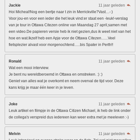
Jackie
11 jaar geleden
Hoi Micheal!Nog een bertje naar t zin in Merrickville?Vast....-:)
Voor jou-en voor een ieder die het leuk vind:er staat een -leuk!-verslag
van je tour in Ottawa Citezen online van Maandag 27 april,samen met
een video.De papieren versie heb ik niet gezien,dus ik weet niet van het
hoe en wat.Ikzelf heb een Apje voor de Ottawa Citezen.......Veel
fietsplezier alvast voor morgenochtend......bis Spater in Perth!!
Ronald
11 jaar geleden
Wat een mooi interview.
Je bent nu wereldberoemd in Ottawa en omstreken. :) :)
Geniet van alles wat je overkomt en neem overval de tijd voor. Deze
kans krijg je maar één keer in je leven.
Joke
11 jaar geleden
Leuk artikel en filmpje in de Ottawa Citizen Michael, ik heb de link onder
de collega's verspreid dus iedereen kan weer extra met je meeleven :-)
Melvin
11 jaar geleden