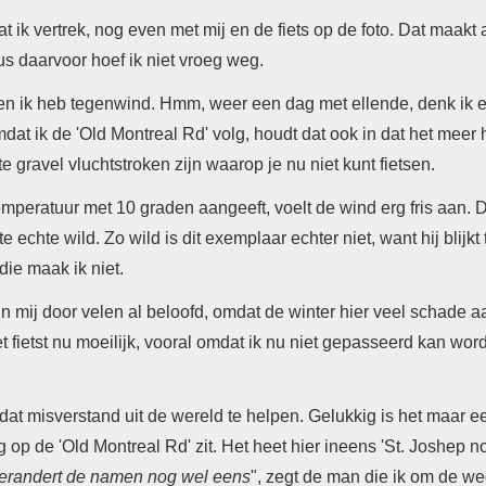
t ik vertrek, nog even met mij en de fiets op de foto. Dat maakt a
us daarvoor hoef ik niet vroeg weg.
e en ik heb tegenwind. Hmm, weer een dag met ellende, denk ik ev
at ik de 'Old Montreal Rd' volg, houdt dat ook in dat het meer h
ravel vluchtstroken zijn waarop je nu niet kunt fietsen.
mperatuur met 10 graden aangeeft, voelt de wind erg fris aan. 
chte wild. Zo wild is dit exemplaar echter niet, want hij blijkt
die maak ik niet.
mij door velen al beloofd, omdat de winter hier veel schade a
fietst nu moeilijk, vooral omdat ik nu niet gepasseerd kan wor
at misverstand uit de wereld te helpen. Gelukkig is het maar ee
 op de 'Old Montreal Rd' zit. Het heet hier ineens 'St. Joshep nog
verandert de namen nog wel eens
", zegt de man die ik om de w