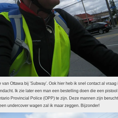
e van Ottawa bij 'Subway'. Ook hier heb ik snel contact al vraag i
andacht. Ik zie later een man een bestelling doen die een pistoo
Ontario Provincial Police (OPP) te zijn. Deze mannen zijn beruch
 in een undercover wagen zal ik maar zeggen. Bijzonder!