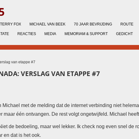
5
TERRY FOX
MICHAEL VAN BEEK
70 JAAR BEVRIJDING
ROUTE
STATE
REACTIES
MEDIA
MEMORIAM & SUPPORT
GEDICHT
Verslag van etappe #7
ANADA: VERSLAG VAN ETAPPE #7
Michael met de melding dat de internet verbinding niet helemaa
er maar één ontvangen. De rest volgt ongetwijfeld. Michael heeft 
et de bedoeling, maar wel lekker. Ik check nog even snel de ro
ar en dat is het ook.