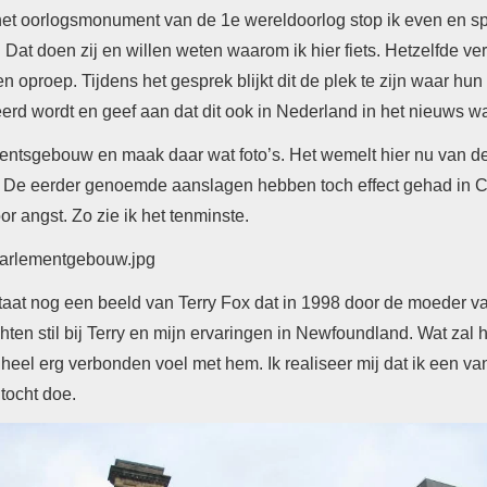
j het oorlogsmonument van de 1e wereldoorlog stop ik even en sp
. Dat doen zij en willen weten waarom ik hier fiets. Hetzelfde v
n oproep. Tijdens het gesprek blijkt dit de plek te zijn waar hun
erd wordt en geef aan dat dit ook in Nederland in het nieuws w
mentsgebouw en maak daar wat foto’s. Het wemelt hier nu van de 
l. De eerder genoemde aanslagen hebben toch effect gehad in C
voor angst. Zo zie ik het tenminste.
at nog een beeld van Terry Fox dat in 1998 door de moeder van
chten stil bij Terry en mijn ervaringen in Newfoundland. Wat zal
 heel erg verbonden voel met hem. Ik realiseer mij dat ik een va
 tocht doe.