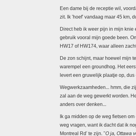
Een dame bij de receptie wil, voorda
zit. Ik 'hoef' vandaag maar 45 km, d
Direct heb ik weer pijn in mijn kni
gebruik vooral mijn goede been. Omd
HW17 of HW174, waar alleen zachte g
De zon schijnt, maar hoewel mijn te
warempel een groundhog. Het eerste e
levert een gruwelijk plaatje op, dus 
Wegwerkzaamheden... hmm, die zijn 
zal aan de weg gewerkt worden. Het 
anders over denken...
Ik ga midden op de weg fietsen om d
weg vragen, want ik dacht dat ik nog
Montreal Rd' te zijn. "
O ja, Ottawa 