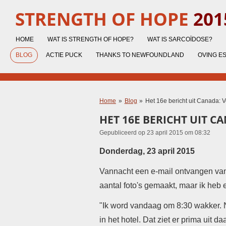
Ga
STRENGTH OF HOPE
201
direct
naar
HOME
WAT IS STRENGTH OF HOPE?
WAT IS SARCOÏDOSE?
de
hoofdinhoud
BLOG
ACTIE PUCK
THANKS TO NEWFOUNDLAND
OVING E
Home
»
Blog
»
Het 16e bericht uit Canada: 
HET 16E BERICHT UIT C
Gepubliceerd op 23 april 2015 om 08:32
Donderdag, 23 april 2015
Vannacht een e-mail ontvangen van 
aantal foto's gemaakt, maar ik heb 
"Ik word vandaag om 8:30 wakker. Ni
in het hotel. Dat ziet er prima uit da