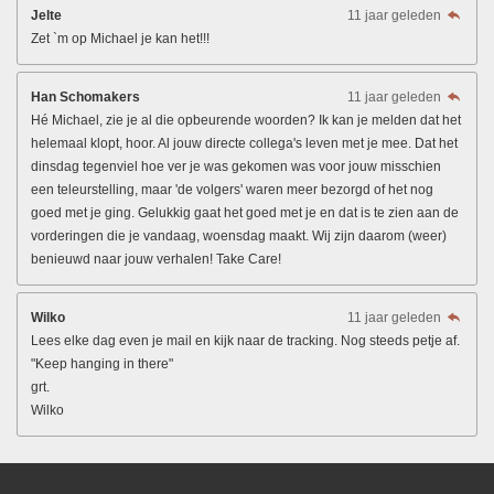
Jelte
11 jaar geleden
Zet `m op Michael je kan het!!!
Han Schomakers
11 jaar geleden
Hé Michael, zie je al die opbeurende woorden? Ik kan je melden dat het
helemaal klopt, hoor. Al jouw directe collega's leven met je mee. Dat het
dinsdag tegenviel hoe ver je was gekomen was voor jouw misschien
een teleurstelling, maar 'de volgers' waren meer bezorgd of het nog
goed met je ging. Gelukkig gaat het goed met je en dat is te zien aan de
vorderingen die je vandaag, woensdag maakt. Wij zijn daarom (weer)
benieuwd naar jouw verhalen! Take Care!
Wilko
11 jaar geleden
Lees elke dag even je mail en kijk naar de tracking. Nog steeds petje af.
"Keep hanging in there"
grt.
Wilko