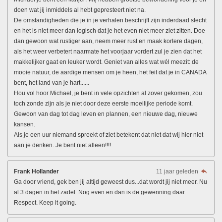
doen wat jij inmiddels al hebt gepresteert niet na.
De omstandigheden die je in je verhalen beschrijft zijn inderdaad slecht
en het is niet meer dan logisch dat je het even niet meer ziet zitten. Doe
dan gewoon wat rustiger aan, neem meer rust en maak kortere dagen,
als het weer verbetert naarmate het voorjaar vordert zul je zien dat het
makkelijker gaat en leuker wordt. Geniet van alles wat wél meezit: de
mooie natuur, de aardige mensen om je heen, het feit dat je in CANADA
bent, het land van je hart......
Hou vol hoor Michael, je bent in vele opzichten al zover gekomen, zou
toch zonde zijn als je niet door deze eerste moeilijke periode komt.
Gewoon van dag tot dag leven en plannen, een nieuwe dag, nieuwe
kansen.
Als je een uur niemand spreekt of ziet betekent dat niet dat wij hier niet
aan je denken. Je bent niet alleen!!!!
Frank Hollander
11 jaar geleden
Ga door vriend, gek ben jij altijd geweest dus...dat wordt jij niet meer. Nu
al 3 dagen in het zadel. Nog even en dan is de gewenning daar.
Respect. Keep it going.