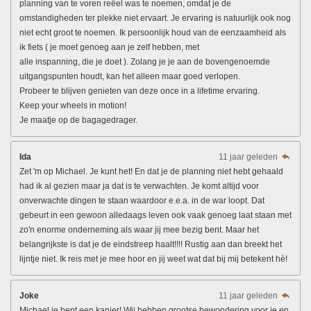
planning van te voren reëel was te noemen, omdat je de
omstandigheden ter plekke niet ervaart. Je ervaring is natuurlijk ook nog
niet echt groot te noemen. Ik persoonlijk houd van de eenzaamheid als
ik fiets ( je moet genoeg aan je zelf hebben, met
alle inspanning, die je doet ). Zolang je je aan de bovengenoemde
uitgangspunten houdt, kan het alleen maar goed verlopen.
Probeer te blijven genieten van deze once in a lifetime ervaring.
Keep your wheels in motion!
Je maatje op de bagagedrager.
Ida
11 jaar geleden
Zet 'm op Michael. Je kunt het! En dat je de planning niet hebt gehaald
had ik al gezien maar ja dat is te verwachten. Je komt altijd voor
onverwachte dingen te staan waardoor e.e.a. in de war loopt. Dat
gebeurt in een gewoon alledaags leven ook vaak genoeg laat staan met
zo'n enorme onderneming als waar jij mee bezig bent. Maar het
belangrijkste is dat je de eindstreep haalt!!!! Rustig aan dan breekt het
lijntje niet. Ik reis met je mee hoor en jij weet wat dat bij mij betekent hè!
Joke
11 jaar geleden
Michael je bent een kanjer! Wij hebben grootse bewondering voor je en