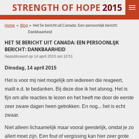
STRENGTH OF HOPE
2015
Ga
direct
naar
de
Home
»
Blog
»
Het 5e bericht uit Canada: Een persoonlijk bericht:
hoofdinhoud
Dankbaarheid
HET 5E BERICHT UIT CANADA: EEN PERSOONLIJK
BERICHT: DANKBAARHEID
Gepubliceerd op 14 april 2015 om 10:51
Dinsdag, 14 april 2015
Het is voor mij niet mogelijk om iedereen die reageert,
mailt e.d. te bedanken. Bij deze doe ik het alsnog. Het is
fijn om alle reacties te lezen en het heeft me door de eerste
zeer zware dagen heen getrokken. En nog... het is echt
zwaar.
Niet alleen lichaamelijk maar vooral geestelijk, omdat je zo
allert moet zijn. Een fout of vergissing kan hier zeer grote