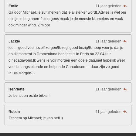
Emile
11 jaar geleden
Ga door Michael, je zult merken dat je al sterker wordt. Advies is wel om
op tijd te beginnen. 's morgens maak je de meeste kilometers en vaak
ook minder wind. Z m op!
Jackie
11 jaar geleden
idd.....goed voor jezelf zorgen!Ik zeg: goed bezig!Ik hoop voor je dat je
op dit moment in Dromenland bent,het is in Perth nu 22.04 uur
dinsdagavond.Ik wens je voir morgen een goeie dag,met hopelijk weer
veel belangstellende en helpende Canadesen......daar zijn ze goed
in!Bis Morgen-:)
Henriëtte
11 jaar geleden
Je bent een echte bikkel!
Ruben
11 jaar geleden
Zet hem op Michael; je kan het! :)