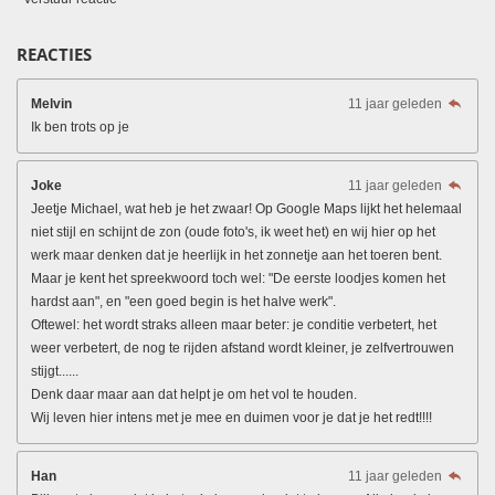
REACTIES
Melvin
11 jaar geleden
Ik ben trots op je
Joke
11 jaar geleden
Jeetje Michael, wat heb je het zwaar! Op Google Maps lijkt het helemaal
niet stijl en schijnt de zon (oude foto's, ik weet het) en wij hier op het
werk maar denken dat je heerlijk in het zonnetje aan het toeren bent.
Maar je kent het spreekwoord toch wel: "De eerste loodjes komen het
hardst aan", en "een goed begin is het halve werk".
Oftewel: het wordt straks alleen maar beter: je conditie verbetert, het
weer verbetert, de nog te rijden afstand wordt kleiner, je zelfvertrouwen
stijgt......
Denk daar maar aan dat helpt je om het vol te houden.
Wij leven hier intens met je mee en duimen voor je dat je het redt!!!!
Han
11 jaar geleden