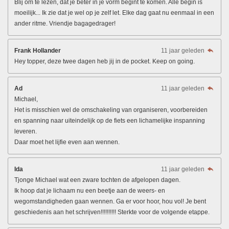
Blij om te lezen, dat je beter in je vorm begint te komen. Alle begin is
moeilijk... Ik zie dat je wel op je zelf let. Elke dag gaat nu eenmaal in een
ander ritme. Vriendje bagagedrager!
Frank Hollander
11 jaar geleden
Hey topper, deze twee dagen heb jij in de pocket. Keep on going.
Ad
11 jaar geleden
Michael,
Het is misschien wel de omschakeling van organiseren, voorbereiden
en spanning naar uiteindelijk op de fiets een lichamelijke inspanning
leveren.
Daar moet het lijfie even aan wennen.
Ida
11 jaar geleden
Tjonge Michael wat een zware tochten de afgelopen dagen.
Ik hoop dat je lichaam nu een beetje aan de weers- en
wegomstandigheden gaan wennen. Ga er voor hoor, hou vol! Je bent
geschiedenis aan het schrijven!!!!!!!!!! Sterkte voor de volgende etappe.