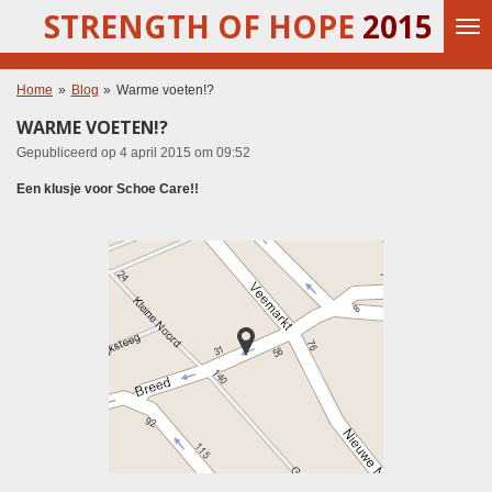
STRENGTH OF HOPE
2015
Ga
direct
naar
de
Home
»
Blog
»
Warme voeten!?
hoofdinhoud
WARME VOETEN!?
Gepubliceerd op 4 april 2015 om 09:52
Een klusje voor Schoe Care!!