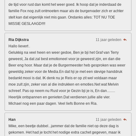
de tijd voor rust dan komt het weer goed. Ik hoop dat je inderdaad de
familie Fox nog zult ontmoeten maar als de burgervader zich er achter
stelt kan dat eigenlijk niet mis gaan. Ondanks alles: TOT NU TOE
MISSIE GESLAAGD!!!!
Ria Dijkstra
11 jaar geleden
Hallo lievert .
Gelukkig na veel heen en weer gedoe, Ben je bji het Graf van Terry
geweest, Ja dat zal best emotioneel voor je geweest zjin, en dan die
Beer eng hoor. Maar dat je de Burgermeester heb gesproken was weer
geweldig zeker voor de Media.En dat hji je met een stevige handdruk
bedankt mooi is dat. IK denk nu je Reis er op zit wel voldaan maar
moe zult zjin, zeker van al die indrukken en emoties.Net wat Melvin
schreef. Pas op neem nu Rust voor je Gezin bji je is, En dan.........
Heerljik ontspannen en genieten.Dat verdienen jullie alle vier.
Michael nog een paar dagen. Veel liefs Bonne en Ria.
Han
11 jaar geleden
Mike, een beetje dubbel...jammer dat de familie niet op deze dag is
gekomen. Het had je tocht het nodige extra cachet gegeven, maar ik