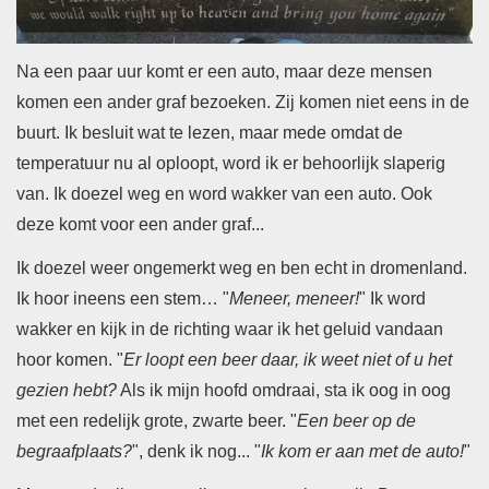
Na een paar uur komt er een auto, maar deze mensen
komen een ander graf bezoeken. Zij komen niet eens in de
buurt.
Ik besluit wat te lezen, maar mede omdat de
temperatuur nu al oploopt, word ik er behoorlijk slaperig
van. Ik doezel weg en word wakker van een auto. Ook
deze komt voor een ander graf...
Ik doezel weer ongemerkt weg en ben echt in dromenland.
Ik hoor ineens een stem… "
Meneer, meneer!
" Ik word
wakker en kijk in de richting waar ik het geluid vandaan
hoor komen. "
Er loopt een beer daar, ik weet niet of u het
gezien hebt?
Als ik mijn hoofd omdraai, sta ik oog in oog
met een redelijk grote, zwarte beer. "
Een beer op de
begraafplaats?
", denk ik nog... "
Ik kom er aan met de auto!
"