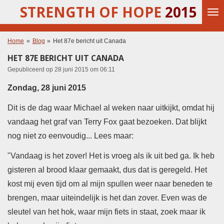
STRENGTH OF HOPE
2015
Ga
direct
naar
de
Home
»
Blog
»
Het 87e bericht uit Canada
hoofdinhoud
HET 87E BERICHT UIT CANADA
Gepubliceerd op 28 juni 2015 om 06:11
Zondag, 28 juni 2015
Dit is de dag waar Michael al weken naar uitkijkt, omdat hij
vandaag het graf van Terry Fox gaat bezoeken. Dat blijkt
nog niet zo eenvoudig... Lees maar:
"Vandaag is het zover! Het is vroeg als ik uit bed ga. Ik heb
gisteren al brood klaar gemaakt, dus dat is geregeld. Het
kost mij even tijd om al mijn spullen weer naar beneden te
brengen, maar uiteindelijk is het dan zover. Even was de
sleutel van het hok, waar mijn fiets in staat, zoek maar ik