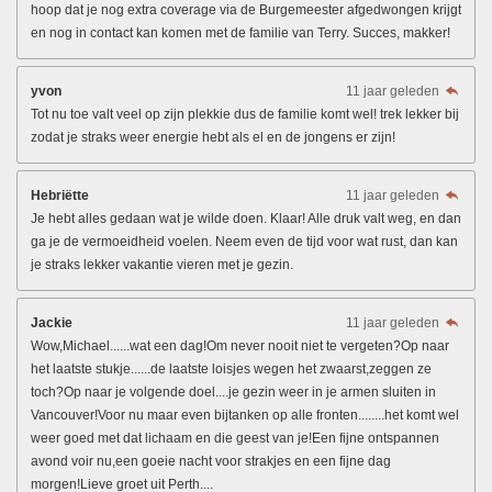
hoop dat je nog extra coverage via de Burgemeester afgedwongen krijgt
en nog in contact kan komen met de familie van Terry. Succes, makker!
yvon
11 jaar geleden
Tot nu toe valt veel op zijn plekkie dus de familie komt wel! trek lekker bij
zodat je straks weer energie hebt als el en de jongens er zijn!
Hebriëtte
11 jaar geleden
Je hebt alles gedaan wat je wilde doen. Klaar! Alle druk valt weg, en dan
ga je de vermoeidheid voelen. Neem even de tijd voor wat rust, dan kan
je straks lekker vakantie vieren met je gezin.
Jackie
11 jaar geleden
Wow,Michael......wat een dag!Om never nooit niet te vergeten?Op naar
het laatste stukje......de laatste loisjes wegen het zwaarst,zeggen ze
toch?Op naar je volgende doel....je gezin weer in je armen sluiten in
Vancouver!Voor nu maar even bijtanken op alle fronten........het komt wel
weer goed met dat lichaam en die geest van je!Een fijne ontspannen
avond voir nu,een goeie nacht voor strakjes en een fijne dag
morgen!Lieve groet uit Perth....