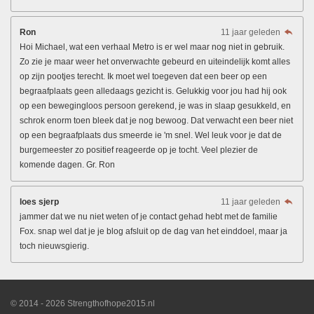
Ron
11 jaar geleden
Hoi Michael, wat een verhaal Metro is er wel maar nog niet in gebruik.
Zo zie je maar weer het onverwachte gebeurd en uiteindelijk komt alles
op zijn pootjes terecht. Ik moet wel toegeven dat een beer op een
begraafplaats geen alledaags gezicht is. Gelukkig voor jou had hij ook
op een bewegingloos persoon gerekend, je was in slaap gesukkeld, en
schrok enorm toen bleek dat je nog bewoog. Dat verwacht een beer niet
op een begraafplaats dus smeerde ie 'm snel. Wel leuk voor je dat de
burgemeester zo positief reageerde op je tocht. Veel plezier de
komende dagen. Gr. Ron
loes sjerp
11 jaar geleden
jammer dat we nu niet weten of je contact gehad hebt met de familie
Fox. snap wel dat je je blog afsluit op de dag van het einddoel, maar ja
toch nieuwsgierig.
© 2014 - 2026 Strengthofhope2015.nl