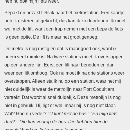
heb nu ook mijn fiets weer.
Bepakt en bezakt fiets ik naar het metrostation. Een kaartje
heb ik gisteren al gekocht, dus kan ik zo doorlopen. Ik moet
wel met de lift, want een trap nemen met een bepakte fiets
is geen optie. De lift is maar net groot genoeg.
De metro is nog rustig en dat is maar goed ook, want ik
neem veel ruimte is. Na twee stations moet ik overstappen
op een andere lijn. Eerst een lift naar beneden en dan
weer een lift omhoog. Ook nu moet ik na drie stations weer
overstappen. Alleen sta ik nu op een station, waar het mij
niet duidelijk is waar de metrolijn naar Port Coquitlam
vertrekt. Dat wordt al snel duidelijk. Deze metrolijn is nog
niet in gebruik! Hij ligt er wel, maar hij is nog niet klaar.
Wat? Hoe nu veder? "
U kunt met de bus
." "
En mijn fiets
dan?
" "
Die kan voorop de bus. Die hebben hier de
mogelijkheid om fietsen mee te nemen
."