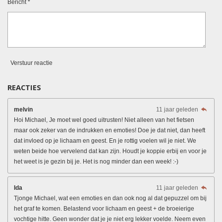
Bericht *
Verstuur reactie
REACTIES
melvin
11 jaar geleden
Hoi Michael, Je moet wel goed uitrusten! Niet alleen van het fietsen
maar ook zeker van de indrukken en emoties! Doe je dat niet, dan heeft
dat invloed op je lichaam en geest. En je rottig voelen wil je niet. We
weten beide hoe vervelend dat kan zijn. Houdt je koppie erbij en voor je
het weet is je gezin bij je. Het is nog minder dan een week! :-)
Ida
11 jaar geleden
Tjonge Michael, wat een emoties en dan ook nog al dat gepuzzel om bij
het graf te komen. Belastend voor lichaam en geest + de broeierige
vochtige hitte. Geen wonder dat je je niet erg lekker voelde. Neem even