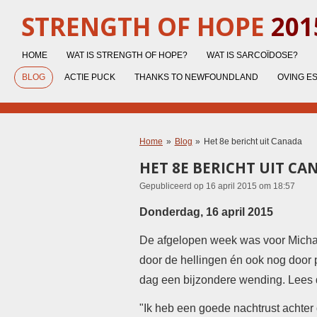
Ga
STRENGTH OF HOPE
201
direct
naar
HOME
WAT IS STRENGTH OF HOPE?
WAT IS SARCOÏDOSE?
de
hoofdinhoud
BLOG
ACTIE PUCK
THANKS TO NEWFOUNDLAND
OVING E
Home
»
Blog
»
Het 8e bericht uit Canada
HET 8E BERICHT UIT CA
Gepubliceerd op 16 april 2015 om 18:57
Donderdag, 16 april 2015
De afgelopen week was voor Michael
door de hellingen én ook nog door 
dag een bijzondere wending. Lees 
"Ik heb een goede nachtrust achter 