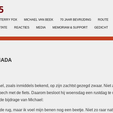
5
TERRY FOX
MICHAEL VAN BEEK
70 JAAR BEVRIJDING
ROUTE
STATE
REACTIES
MEDIA
MEMORIAM & SUPPORT
GEDICHT
NADA
, zoals inmiddels bekend, op zijn zachtst gezegd zwaar. Niet 
pech met de fiets. Daarom besloot hij woensdag een rustdag te
de bijdrage van Michael:
de rug, maar ik voel mijn benen nog een beetje. Niet zo raar nat