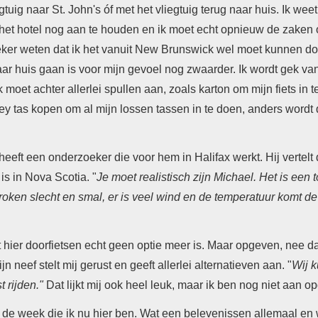
egtuig naar St. John's óf
met het vliegtuig terug naar huis.
Ik weet
t het hotel nog aan te houden en ik moet echt opnieuw de zaken o
zeker weten dat ik het vanuit New Brunswick wel moet kunnen d
ar huis gaan is voor mijn gevoel nog zwaarder. Ik wordt gek va
k moet achter allerlei spullen aan, zoals karton om mijn fiets in
ckey tas kopen om al mijn lossen tassen in te doen, anders wordt
heeft een onderzoeker die voor hem in Halifax werkt. Hij vertelt 
is in Nova Scotia. "
Je moet realistisch zijn Michael. Het is ee
stroken slecht en smal, er is veel wind en de temperatuur komt
 hier doorfietsen echt geen optie meer is. Maar opgeven, nee dat
jn neef stelt mij gerust en geeft allerlei alternatieven aan. "
Wij 
 rijden."
Dat lijkt mij ook heel leuk, maar ik ben nog niet aan o
k de week die ik nu hier ben. Wat een belevenissen allemaal en