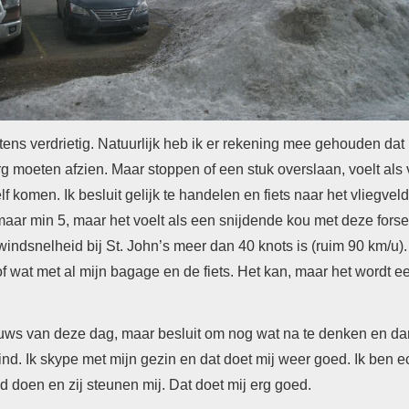
tens verdrietig. Natuurlijk heb ik er rekening mee gehouden dat 
 moeten afzien. Maar stoppen of een stuk overslaan, voelt als 
lf komen. Ik besluit gelijk te handelen en fiets naar het vliegvel
 maar min 5, maar het voelt als een snijdende kou met deze forse
 windsnelheid bij St. John’s meer dan 40 knots is (ruim 90 km/u)
f wat met al mijn bagage en de fiets.
Het kan, maar het wordt ee
ieuws van deze dag, maar besluit om nog wat na te denken en da
ind.
Ik skype met mijn gezin en dat doet mij weer goed. Ik ben ech
oed doen en zij steunen mij. Dat doet mij erg goed.