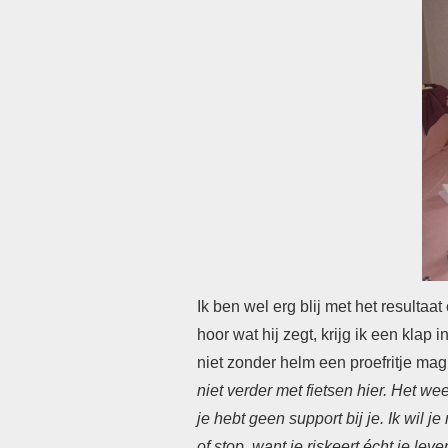
Ik ben wel erg blij met het resultaa
hoor wat hij zegt, krijg ik een klap i
niet zonder helm een proefritje ma
niet verder met fietsen hier. Het w
je hebt geen support bij je.
Ik wil j
of stop, want je riskeert écht je leve