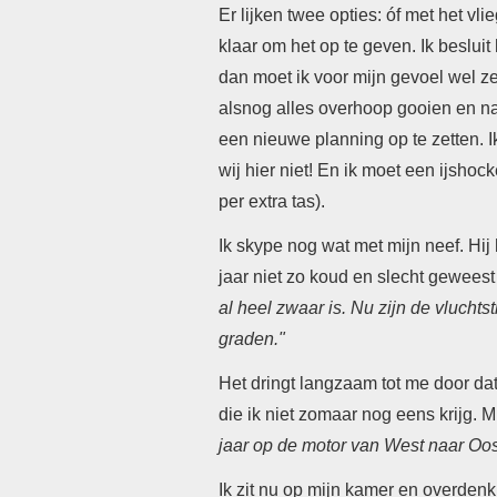
Er lijken twee opties: óf
met het v
li
klaar om het op te geven.
Ik beslui
dan moet ik voor mijn gevoel wel 
alsnog alles overhoop gooien en na
een nieuwe planning op te zetten. I
wij hier niet! En ik moet een ijsho
per extra tas).
Ik skype nog wat met mijn neef. Hij 
jaar niet zo koud en slecht geweest 
al heel zwaar is. Nu zijn de vlucht
graden."
Het dringt langzaam tot me door dat
die ik niet zomaar nog eens krijg. Mi
jaar op de motor van West naar Oost
Ik zit nu op mijn kamer en overden